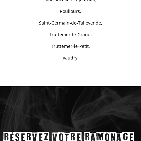
Roullours,
Saint-Germain-de-Tallevende,
Truttemer-le-Grand,
Truttemer-le-Petit,
Vaudry.
Lecteur
vidéo
Réservez votre ramonage